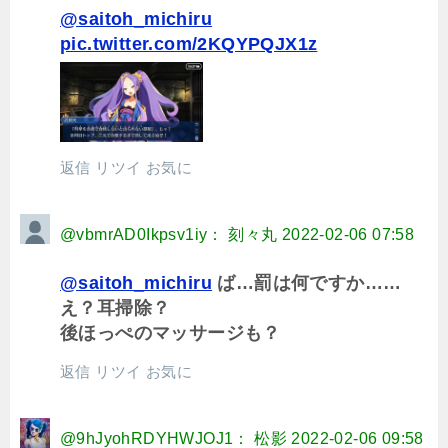
@saitoh_michiru
pic.twitter.com/2KQYPQJX1z
返信
リツイ
お気に
@vbmrAD0Ikpsv1iy： 刻々丸
2022-02-06 07:58
@saitoh_michiru
ば…罰は何ですか……
え？耳掃除？
後ほっぺのマッサージも？
返信
リツイ
お気に
@9hJyohRDYHWJOJ1： 松影
2022-02-06 09:58