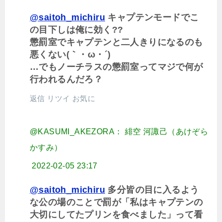
@saitoh_michiru
キャプテンモードでこ
の目下しは俺に効く??
懲罰室でキャプテンと二人きりになるのも
悪くない(｀・ω・´)
…でもノーチラスの懲罰室ってマジで何が
行われるんだろ？
返信
リツイ
お気に
@KASUMI_AKEZORA： 緋空 河諏己（あけぞら
かすみ）
2022-02-05 23:17
@saitoh_michiru
多分皆の目に入るよう
な公の場のことで罰が「私はキャプテンの
大切にしてたプリンを食べました」って看