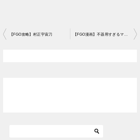
投
【FGO攻略】村正宇宙刀
【FGO漫画】不器用すぎるマスターがキャプテンちゃんに指輪を贈るが…
稿
ナ
ビ
ゲ
ー
シ
ョ
ン