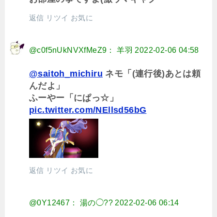
返信
リツイ
お気に
@c0f5nUkNVXfMeZ9： 羊羽
2022-02-06 04:58
@saitoh_michiru
ネモ「(連行後)あとは頼
んだよ」
ふーやー「にぱっ☆」
pic.twitter.com/NEllsd56bG
返信
リツイ
お気に
@0Y12467： 湯の◯??
2022-02-06 06:14