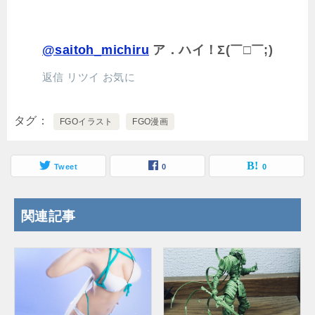
@saitoh_michiru
ア．ハイ！Σ(￣□￣;)
返信
リツイ
お気に
タグ
FGOイラスト
FGO漫画
Tweet
0
0
関連記事