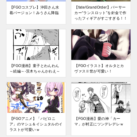
【FGOコスプレ】沖田さん水
【fate/GrandOrder】バーサー
着バージョン！みうさん降臨
カー“ランスロット”を針金で作
ったフィギアがすごすぎる！！
【FGO漫画】童子とわんわん
【FGOイラスト】オルタとカ
～続編～-茨木ちゃんかわえ～
ヴァスⅡ世が可愛い！
【FGOアニメ】「バビロニ
【FGO漫画】愛の神「カー
ア」のマシュ＆イシュタルのイ
マ」が村正にツンデレデレｗ
ラストが可愛いｗ