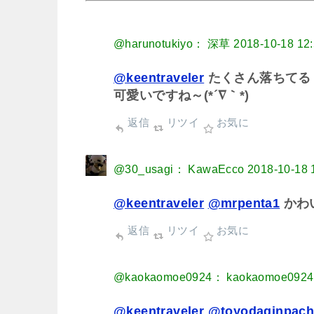
@harunotukiyo： 深草
2018-10-18 12
@keentraveler
たくさん落ちてる
可愛いですね～(*´∇｀*)
返信
リツイ
お気に
@30_usagi： KawaEcco
2018-10-18 
@keentraveler
@mrpenta1
かわ
返信
リツイ
お気に
@kaokaomoe0924： kaokaomoe0924
@keentraveler
@toyodaginpach