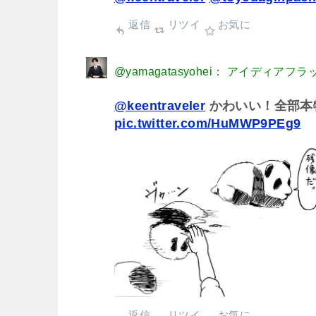
返信
リツイ
お気に
@yamagatasyohei： アイディアフ
@keentraveler
かわいい！全部本
pic.twitter.com/HuMWP9PEg9
返信
リツイ
お気に