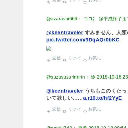
@azarashi666： コロ冫 @平成終了まで
@keentraveler
すみません、人類
pic.twitter.com/3DqAQr0bKC
返信
リツイ
お気に
@suzusuzurinnrin： 鈴
2018-10-18 23
@keentraveler
うちもこのくたっ
いて欲しい……
a.r10.to/hf2YyE
返信
リツイ
お気に