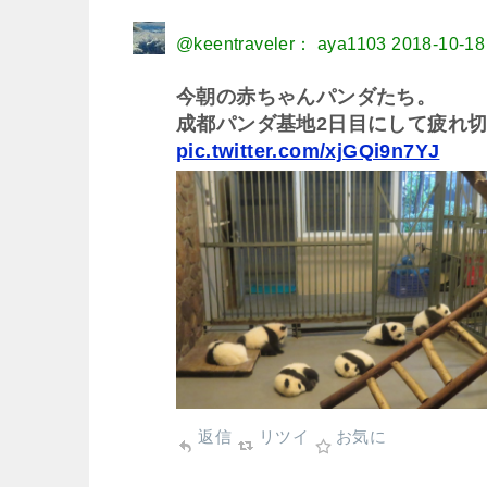
@keentraveler： aya1103
2018-10-18
今朝の赤ちゃんパンダたち。
成都パンダ基地2日目にして疲れ
pic.twitter.com/xjGQi9n7YJ
返信
リツイ
お気に