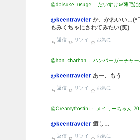
@daisuke_usuge： だいすけ＠薄毛
@keentraveler
か、かわいい…(*´∀
もみくちゃにされてみたい(笑)
返信
リツイ
お気に
@han_charhan： ハンバーガーチャ
@keentraveler
あー、もう
返信
リツイ
お気に
@Creamyfrostini： メイリーちゃん
20
@keentraveler
癒し…
返信
リツイ
お気に