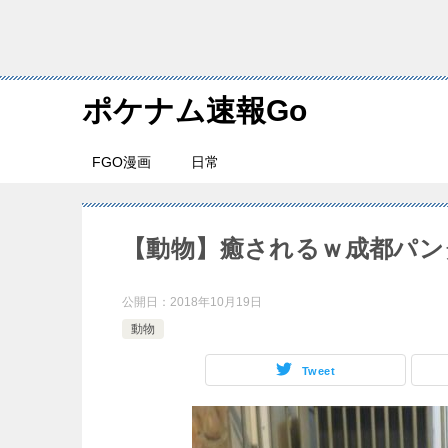
ポケナム速報Go
FGO漫画
日常
【動物】癒されるｗ成都パン
公開日：
2018年10月19日
動物
Tweet