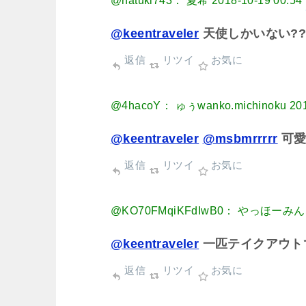
@natuki743： 夏希
2018-10-19 00:54
@keentraveler
天使しかいない?
返信
リツイ
お気に
@4hacoY： ゅぅwanko.michinoku
20
@keentraveler
@msbmrrrrr
可愛
返信
リツイ
お気に
@KO70FMqiKFdIwB0： やっほー
@keentraveler
一匹テイクアウト
返信
リツイ
お気に